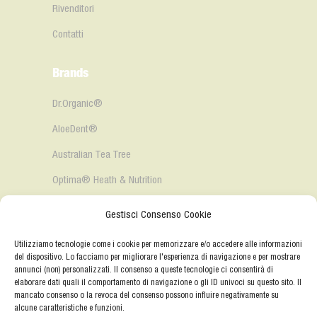
Rivenditori
Contatti
Brands
Dr.Organic®️
AloeDent®️
Australian Tea Tree
Optima®️ Heath & Nutrition
AloePura®️
Gestisci Consenso Cookie
Iscrizione Newsletter
Utilizziamo tecnologie come i cookie per memorizzare e/o accedere alle informazioni
del dispositivo. Lo facciamo per migliorare l'esperienza di navigazione e per mostrare
annunci (non) personalizzati. Il consenso a queste tecnologie ci consentirà di
elaborare dati quali il comportamento di navigazione o gli ID univoci su questo sito. Il
mancato consenso o la revoca del consenso possono influire negativamente su
alcune caratteristiche e funzioni.