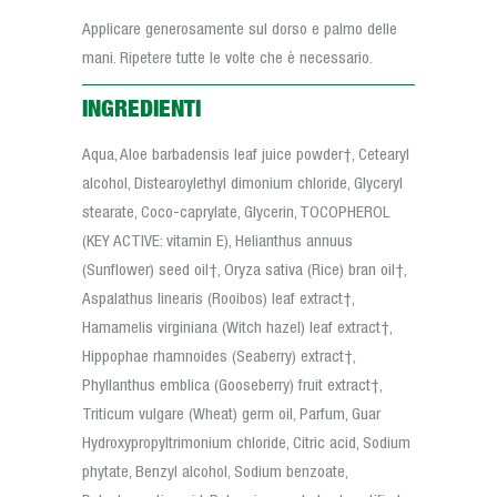
Applicare generosamente sul dorso e palmo delle
mani. Ripetere tutte le volte che è necessario.
INGREDIENTI
Aqua, Aloe barbadensis leaf juice powder†, Cetearyl
alcohol, Distearoylethyl dimonium chloride, Glyceryl
stearate, Coco-caprylate, Glycerin, TOCOPHEROL
(KEY ACTIVE: vitamin E), Helianthus annuus
(Sunflower) seed oil†, Oryza sativa (Rice) bran oil†,
Aspalathus linearis (Rooibos) leaf extract†,
Hamamelis virginiana (Witch hazel) leaf extract†,
Hippophae rhamnoides (Seaberry) extract†,
Phyllanthus emblica (Gooseberry) fruit extract†,
Triticum vulgare (Wheat) germ oil, Parfum, Guar
Hydroxypropyltrimonium chloride, Citric acid, Sodium
phytate, Benzyl alcohol, Sodium benzoate,